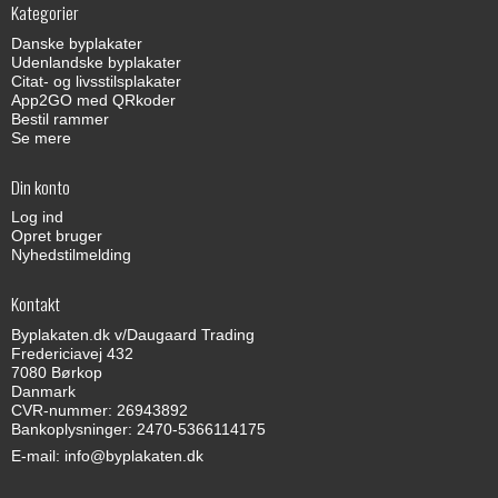
Kategorier
Danske byplakater
Udenlandske byplakater
Citat- og livsstilsplakater
App2GO med QRkoder
Bestil rammer
Se mere
Din konto
Log ind
Opret bruger
Nyhedstilmelding
Kontakt
Byplakaten.dk v/Daugaard Trading
Fredericiavej 432
7080 Børkop
Danmark
CVR-nummer: 26943892
Bankoplysninger: 2470-5366114175
E-mail
:
info@byplakaten.dk