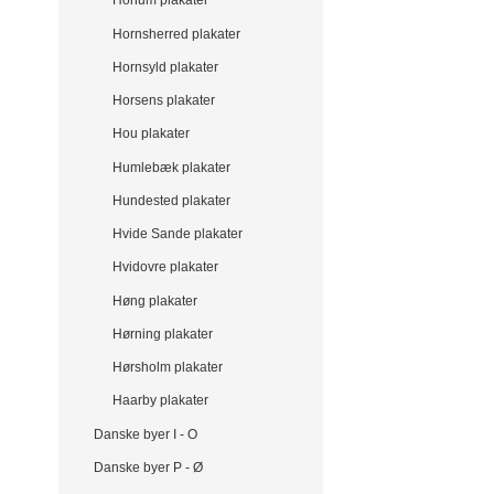
Honum plakater
Hornsherred plakater
Hornsyld plakater
Horsens plakater
Hou plakater
Humlebæk plakater
Hundested plakater
Hvide Sande plakater
Hvidovre plakater
Høng plakater
Hørning plakater
Hørsholm plakater
Haarby plakater
Danske byer I - O
Danske byer P - Ø