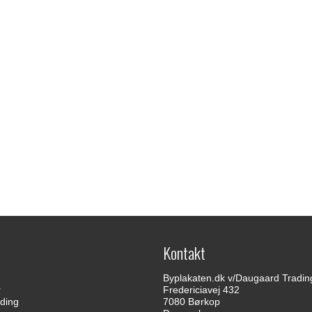
Kontakt
Byplakaten.dk v/Daugaard Tradin
r
Fredericiavej 432
ding
7080 Børkop