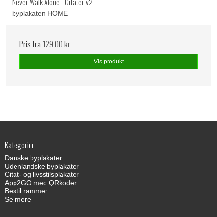
Never Walk Alone - Citater v2
byplakaten HOME
Pris fra
129,00 kr
Vis produkt
Kategorier
Danske byplakater
Udenlandske byplakater
Citat- og livsstilsplakater
App2GO med QRkoder
Bestil rammer
Se mere