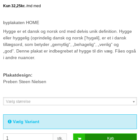
byplakaten HOME
Hygge er et dansk og norsk ord med delvis unik definition. Hygge
eller hyggelig (oprindelig dansk og norsk ['hygəli], er et i dansk
tillægsord, som betyder „gemytlig“, „behagelig“, „venlig“ og
„god“. Denne plakat er indbegrebet af hygge til din væg. Fåes også
i andre nuancer.
Plakatdesign:
Preben Steen Nielsen
Vælg størrelse
Vælg Variant
stk.
Køb