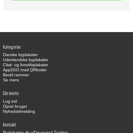
Kategorier
Danske byplakater
Udenlandske byplakater
Citat- og livsstilsplakater
App2GO med QRkoder
Bestil rammer
Se mere
Din konto
Log ind
Opret bruger
Nyhedstilmelding
Kontakt
Byplakaten.dk v/Daugaard Trading