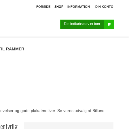
FORSIDE
SHOP
INFORMATION
DIN KONTO
Din indkøbskurv er tom
TIL RAMMER
evelser og gode plakatmotiver. Se vores udvalg af Billund
ventyrlig