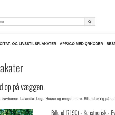
CITAT- OG LIVSSTILSPLAKATER
APP2GO MED QRKODER
BES
lakater
d op på væggen.
, travbanen, Lalandia, Lego House og meget mere. Billund er rig på opl
Billund (7190) - Kunstnerisk - E