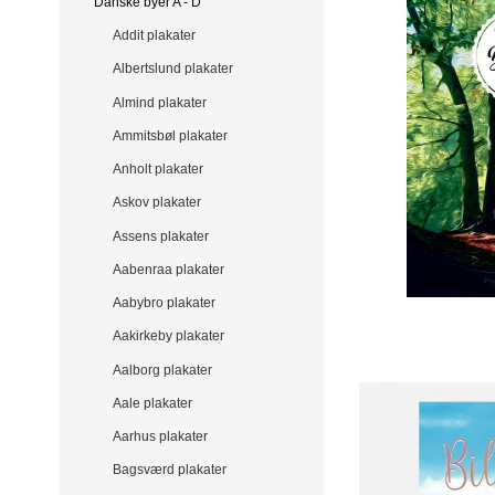
Danske byer A - D
Addit plakater
Albertslund plakater
Almind plakater
Ammitsbøl plakater
Anholt plakater
Askov plakater
Assens plakater
Aabenraa plakater
Aabybro plakater
Aakirkeby plakater
Aalborg plakater
Aale plakater
Aarhus plakater
Bagsværd plakater