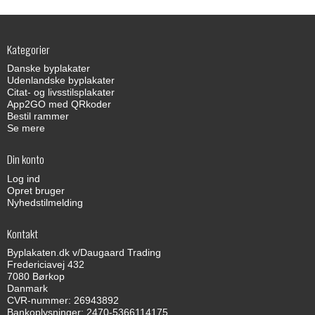
Kategorier
Danske byplakater
Udenlandske byplakater
Citat- og livsstilsplakater
App2GO med QRkoder
Bestil rammer
Se mere
Din konto
Log ind
Opret bruger
Nyhedstilmelding
Kontakt
Byplakaten.dk v/Daugaard Trading
Fredericiavej 432
7080 Børkop
Danmark
CVR-nummer: 26943892
Bankoplysninger: 2470-5366114175