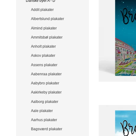
Danske byer A - D
Addit plakater
Albertslund plakater
Almind plakater
Ammitsbøl plakater
Anholt plakater
Askov plakater
Assens plakater
Aabenraa plakater
Aabybro plakater
Aakirkeby plakater
Aalborg plakater
Aale plakater
Aarhus plakater
Bagsværd plakater