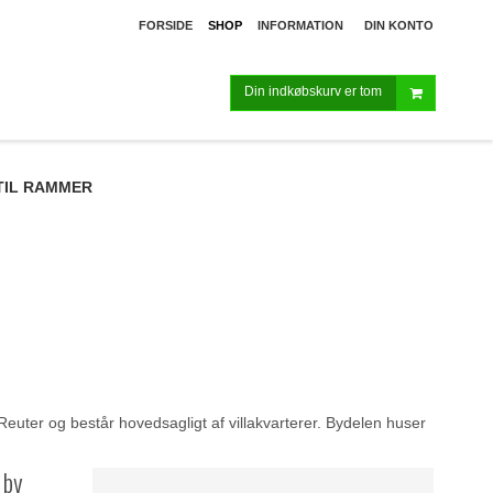
FORSIDE
SHOP
INFORMATION
DIN KONTO
Din indkøbskurv er tom
TIL RAMMER
euter og består hovedsagligt af villakvarterer. Bydelen huser
 by