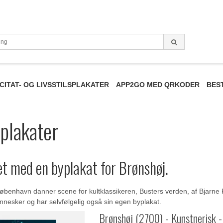
CITAT- OG LIVSSTILSPLAKATER
APP2GO MED QRKODER
BES
plakater
t med en byplakat for Brønshøj.
øbenhavn danner scene for kultklassikeren, Busters verden, af Bjarne R
esker og har selvfølgelig også sin egen byplakat.
Brønshøj (2700) - Kunstnerisk -