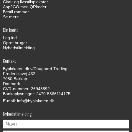
Citat- og livsstilsplakater
App2GO med QRkoder
Bestil rammer
Se mere
Din konto
Log ind
Opret bruger
Nyhedstilmelding
Kontakt
Byplakaten.dk v/Daugaard Trading
Fredericiavej 432
7080 Børkop
Danmark
CVR-nummer: 26943892
Bankoplysninger: 2470-5366114175
E-mail
:
info@byplakaten.dk
Nyhedstilmelding