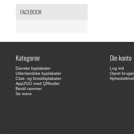
FACEBOOK
Kategorier
Din konto
Danske byplakater
Log ind
Udenlandske byplakater
Opret bruge
Citat- og livsstilsplakater
Nyhedstilmel
App2GO med QRkoder
Bestil rammer
Se mere