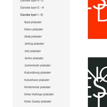
Danske byer A - D
Danske byer E - H
Danske byer I - O
Ikast plakater
Ilskov plakater
Ishøj plakater
Jelling plakater
Jels plakater
Jerlev plakater
Juelsminde plakater
Kalundborg plakater
Kalvehave plakater
Kerteminde plakater
Kirke Hyllinge plakater
Kirke Saaby plakater