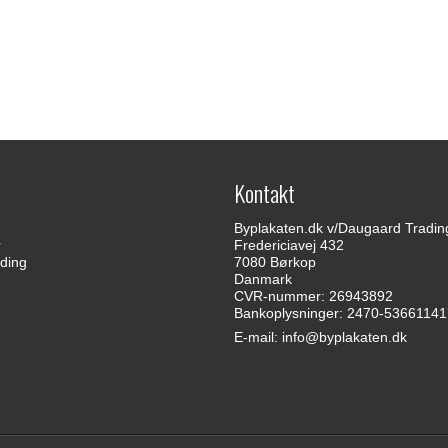
Kontakt
Byplakaten.dk v/Daugaard Tradin
r
Fredericiavej 432
ding
7080 Børkop
Danmark
CVR-nummer: 26943892
Bankoplysninger: 2470-5366114
E-mail
:
info@byplakaten.dk