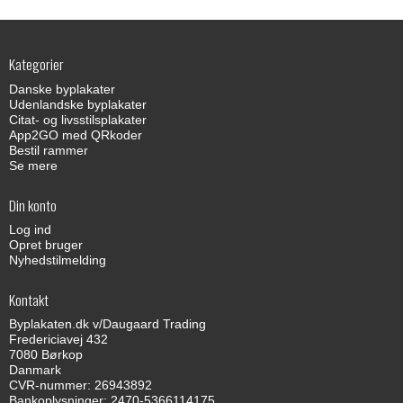
Kategorier
Danske byplakater
Udenlandske byplakater
Citat- og livsstilsplakater
App2GO med QRkoder
Bestil rammer
Se mere
Din konto
Log ind
Opret bruger
Nyhedstilmelding
Kontakt
Byplakaten.dk v/Daugaard Trading
Fredericiavej 432
7080 Børkop
Danmark
CVR-nummer: 26943892
Bankoplysninger: 2470-5366114175