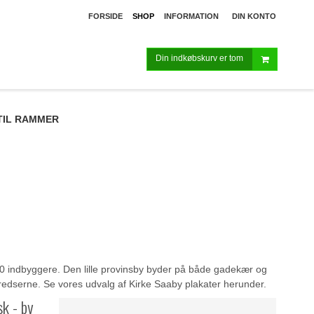
FORSIDE
SHOP
INFORMATION
DIN KONTO
Din indkøbskurv er tom
TIL RAMMER
00 indbyggere. Den lille provinsby byder på både gadekær og
edserne. Se vores udvalg af Kirke Saaby plakater herunder.
sk - by