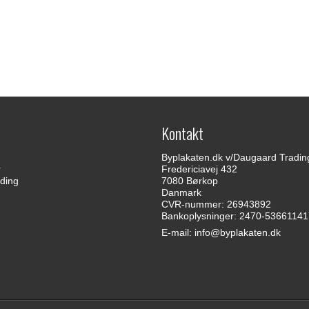
Kontakt
Byplakaten.dk v/Daugaard Tradin
r
Fredericiavej 432
ding
7080 Børkop
Danmark
CVR-nummer: 26943892
Bankoplysninger: 2470-5366114
E-mail
:
info@byplakaten.dk