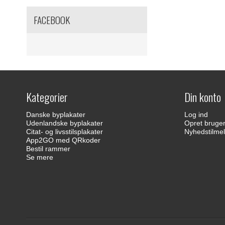
FACEBOOK
Kategorier
Din konto
Danske byplakater
Log ind
Udenlandske byplakater
Opret bruge
Citat- og livsstilsplakater
Nyhedstilmel
App2GO med QRkoder
Bestil rammer
Se mere