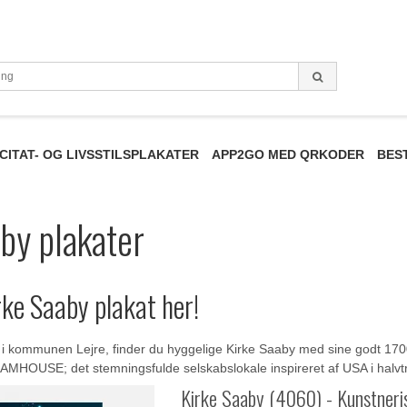
CITAT- OG LIVSSTILSPLAKATER
APP2GO MED QRKODER
BES
by plakater
irke Saaby plakat her!
de i kommunen Lejre, finder du hyggelige Kirke Saaby med sine godt 17
MHOUSE; det stemningsfulde selskabslokale inspireret af USA i halvtr
Kirke Saaby (4060) - Kunstneri