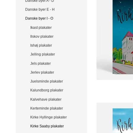
Danske byer A - D
Danske byer E - H
Danske byer I - O
Ikast plakater
Ilskov plakater
Ishøj plakater
Jelling plakater
Jels plakater
Jerlev plakater
Juelsminde plakater
Kalundborg plakater
Kalvehave plakater
Kerteminde plakater
Kirke Hyllinge plakater
Kirke Saaby plakater