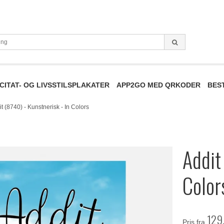
CITAT- OG LIVSSTILSPLAKATER
APP2GO MED QRKODER
BES
t (8740) - Kunstnerisk - In Colors
Addit
Color
129
Pris fra