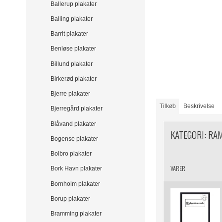
Ballerup plakater
Balling plakater
Barrit plakater
Benløse plakater
Billund plakater
Birkerød plakater
Bjerre plakater
Tilkøb
Beskrivelse
Bjerregård plakater
Blåvand plakater
KATEGORI:
RA
Bogense plakater
Bolbro plakater
VARER
Bork Havn plakater
Bornholm plakater
Borup plakater
Bramming plakater