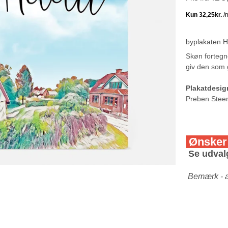
byplakaten
Skøn fortegne
giv den som 
Plakatdesi
Preben Stee
Ønsker
Se udval
Bemærk - 