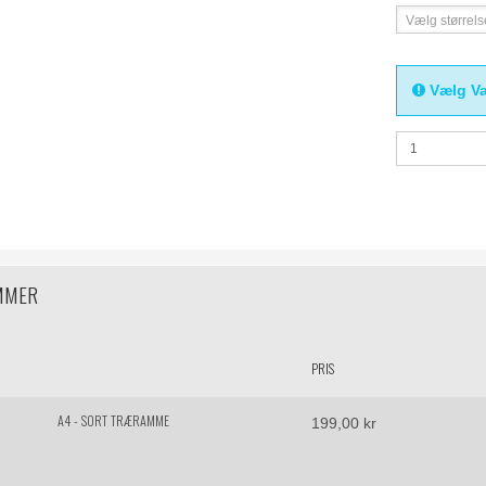
Vælg størrels
Vælg Va
MMER
PRIS
A4 - SORT TRÆRAMME
199,00 kr