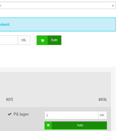
e
riant
stk.
Køb
NOTE
ANTAL
På lager
stk.
Køb