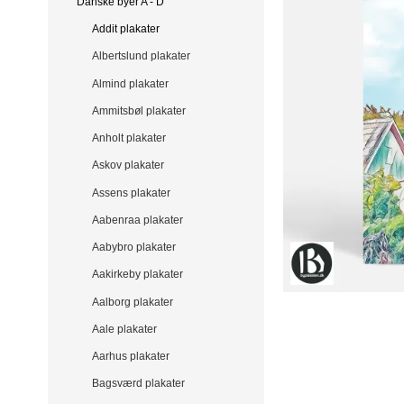
Danske byer A - D
Addit plakater
Albertslund plakater
Almind plakater
Ammitsbøl plakater
Anholt plakater
Askov plakater
Assens plakater
Aabenraa plakater
Aabybro plakater
Aakirkeby plakater
Aalborg plakater
Aale plakater
Aarhus plakater
Bagsværd plakater