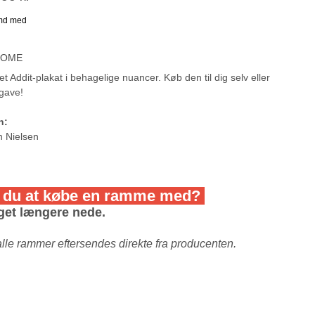
 HOME
t Addit-plakat i behagelige nuancer. Køb den til dig selv eller
gave!
gn:
n Nielsen
 du at købe en ramme med?
get længere nede.
a
lle rammer eftersendes direkte fra producenten.